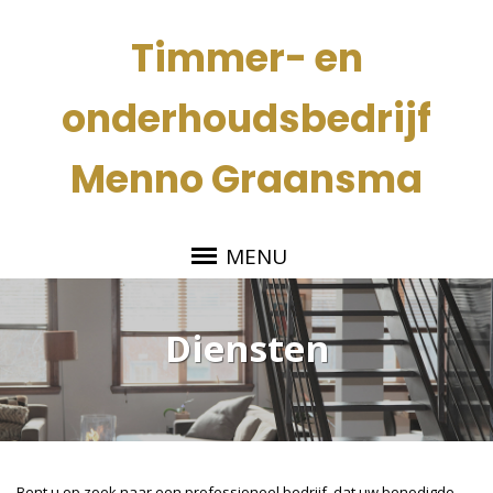
Timmer- en
onderhoudsbedrijf
Menno Graansma
MENU
Diensten
Bent u op zoek naar een professioneel bedrijf, dat uw benodigde