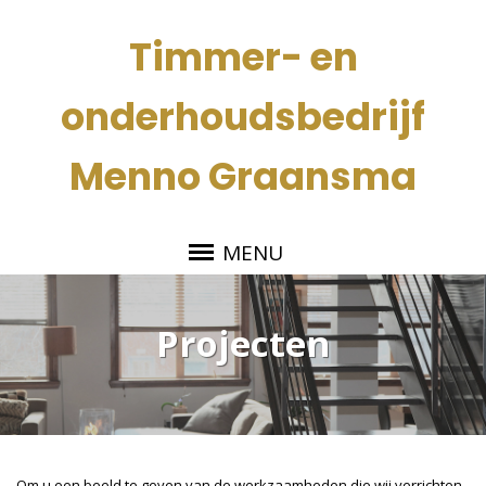
Timmer- en
onderhoudsbedrijf
Menno Graansma
MENU
Projecten
Om u een beeld te geven van de werkzaamheden die wij verrichten,